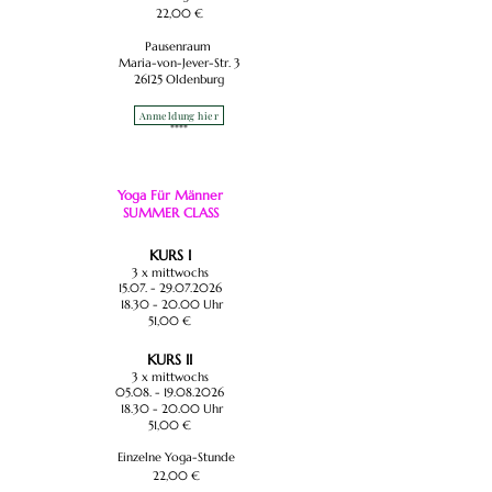
22,00 €
Pausenraum
Maria-von-Jever-Str. 3
26125 Oldenburg
Anmeldung hier
****​
Yoga Für Männer
SUMMER CLASS
KURS I
3 x mittwochs
15.07. - 29.07.2026
18.30 - 20.00
Uhr
51,00 €
KURS II
3 x mittwochs
05.08. - 19.08.2026
18.30 - 20.00
Uhr
51,00 €
Einzelne Yoga-Stunde
22,00 €