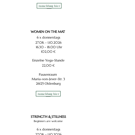
Anmeldung hier
****​
WOMEN ON THE MAT
6 x donnerstags
27.08. - 1.10.2026
16.30 - 18.00
Uhr
102,00 €
Einzelne Yoga-Stunde
22,00 €
Pausenraum
Maria-von-Jever-Str. 3
26125 Oldenburg
Anmeldung hier
****​
STRENGTH & STILLNESS
Beginners are welcome
6 x donnerstags
27.08. - 1.10.2026