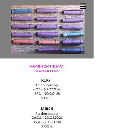
P A U S E N R A U M
WOMEN ON THE MAT
SUMMER CLASS
KURS I
3 x donnerstags
16.07. - 30.07.2026
16.30 - 20.00
Uhr
51,00 €
KURS II
3 x donnerstags
06.08. - 20.08.2026
16.30 - 20.00
Uhr
51,00 €