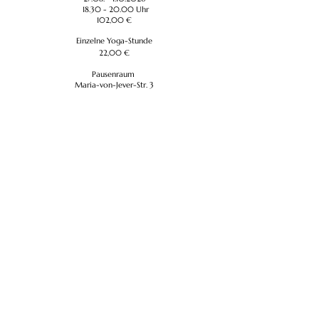
18.30 - 20.00
Uhr
102,00 €
Einzelne Yoga-Stunde
22,00 €
Pausenraum
Maria-von-Jever-Str. 3
26125 Oldenburg
Anmeldung hier
****​
108 Sonnengrüße
Samstag, 19. Dezember
9.00 Uhr - ca. 11.30 Uhr
35,00 €
P
ausenraum
Maria-von-Jever-Str. 3
26125 Oldenburg
Anmeldung hier
****​