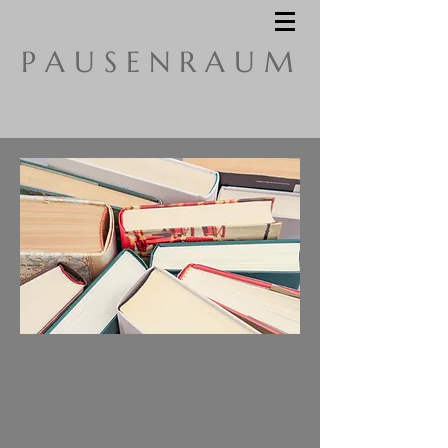
P A U S E N R A U M