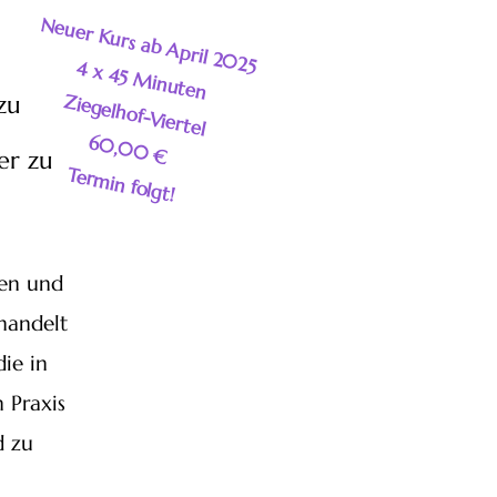
Neuer Kurs ab April 2025
4 x 45 Minuten
Ziegelhof-Viertel
zu
60,00 €
er zu
Termin folgt!
hen und
handelt
ie in
n Praxis
d zu