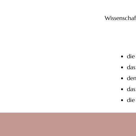
Wissenschaf
di
da
de
da
die