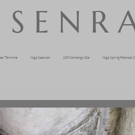
 S E N R
se/ Termine
Yoga Specials
108 Sonnengrüße
Yoga Spring Retreat 