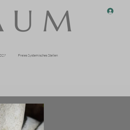
 A U M
2027
Freies Systemisches Stellen